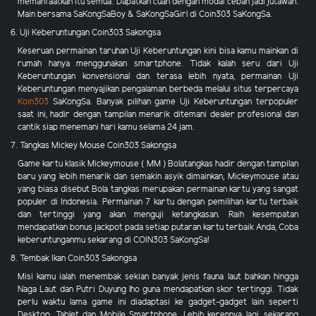
memanfaatkan itu semua. Dapatkan cuan dengan modal ceban jadi jutawan.
Main bersama SaKongSaBoy & SaKongSaGirl di Coin303 SaKongSa.
6. Uji Keberuntungan Coin303 Sakongsa
Keseruan permainan taruhan Uji Keberuntungan kini bisa kamu mainkan di
rumah hanya menggunakan smartphone. Tidak kalah seru dari Uji
Keberuntungan konvensional dan terasa lebih nyata, permainan Uji
Keberuntungan menyajikan pengalaman berbeda melalui situs terpercaya
Koin303
SaKongSa. Banyak pilihan game Uji Keberuntungan terpopuler
saat ini, hadir dengan tampilan menarik ditemani dealer profesional dan
cantik siap menemani hari kamu selama 24 jam.
7. Tangkas Mickey Mouse Coin303 Sakongsa
Game kartu klasik Mickeymouse ( MM ) Bolatangkas hadir dengan tampilan
baru yang lebih menarik dan semakin asyik dimainkan, Mickeymouse atau
yang biasa disebut Bola tangkas merupakan permainan kartu yang sangat
populer di Indonesia. Permainan 7 kartu dengan pemilihan kartu terbaik
dan tertinggi yang akan menguji ketangkasan. Raih kesempatan
mendapatkan bonus jackpot pada setiap putaran kartu terbaik Anda, Coba
keberuntunganmu sekarang di COIN303 SaKongSa!
8. Tembak Ikan Coin303 Sakongsa
Misi kamu ialah menembak sekian banyak jenis fauna laut bahkan hingga
Naga Laut dan Putri Duyung lho guna mendapatkan skor tertinggi. Tidak
perlu waktu lama game ini diadaptasi ke gadget-gadget lain seperti
Desktop, Tablet dan Mobile Smartphone. Lebih kerennya lagi, sekarang