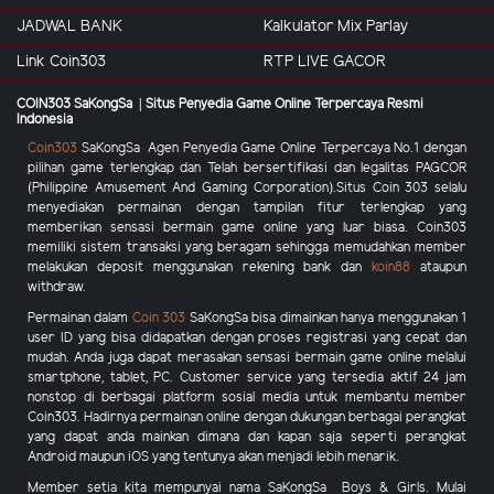
JADWAL BANK
Kalkulator Mix Parlay
Link Coin303
RTP LIVE GACOR
COIN303 SaKongSa | Situs Penyedia Game Online Terpercaya Resmi
Indonesia
Coin303
SaKongSa
Agen Penyedia Game Online Terpercaya No.1 dengan
pilihan game terlengkap dan Telah bersertifikasi dan legalitas PAGCOR
(Philippine Amusement And Gaming Corporation).Situs
Coin 303
selalu
menyediakan permainan dengan tampilan fitur terlengkap yang
memberikan sensasi bermain game online yang luar biasa.
Coin303
memiliki sistem transaksi yang beragam sehingga memudahkan member
melakukan deposit menggunakan rekening bank dan
koin88
ataupun
withdraw.
Permainan dalam
Coin 303
SaKongSa
bisa dimainkan hanya menggunakan 1
user ID yang bisa didapatkan dengan proses registrasi yang cepat dan
mudah. Anda juga dapat merasakan sensasi bermain game online melalui
smartphone, tablet, PC. Customer service yang tersedia aktif 24 jam
nonstop di berbagai platform sosial media untuk membantu member
Coin303
. Hadirnya permainan online dengan dukungan berbagai perangkat
yang dapat anda mainkan dimana dan kapan saja seperti perangkat
Android maupun iOS yang tentunya akan menjadi lebih menarik.
Member setia kita mempunyai nama SaKongSa Boys & Girls. Mulai