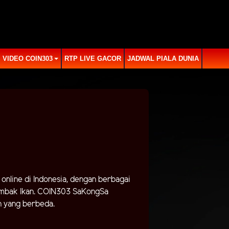
VIDEO COIN303
RTP LIVE GACOR
JADWAL PIALA DUNIA
 online di Indonesia, dengan berbagai
 Tembak Ikan. COIN303 SaKongSa
n yang berbeda.