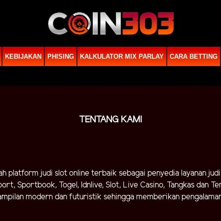
KEBIJAKAN
PHISING
KALKULATOR MIX PARLAY
CARA BETTING
TENTANG KAMI
platform judi slot online terbaik sebagai penyedia layanan judi
port, Sportbook, Togel, Idnlive, Slot, Live Casino, Tangkas dan
ampilan modern dan futuristik sehingga memberikan pengalama