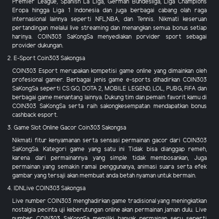
Premier League, Spanish La Liga, German Bundesliga, Liga Champions
Eropa hingga Liga 1 Indonesia dan juga berbagai cabang olah raga
internasional lainnya seperti NFL,NBA, dan Tennis. Nikmati keseruan
pertandingan melalui live streaming dan menangkan semua bonus setiap
harinya. COIN303 SaKongSa menyediakan porvider sport sebagai
provider dukungan.
2. E-Sport Coin303 Sakongsa
COIN303 Esport merupakan kompetisi game online yang dimainkan oleh
profesional gamer. Berbagai jenis game e-sports dihadirkan COIN303
SaKongSa seperti CS:GO, DOTA 2, MOBILE LEGEND, LOL, PUBG, FIFA dan
berbagai game menantang lainnya. Dukung tim dan pemain favorit kamu di
COIN303 SaKongSa serta raih sakongkesempatan mendapatkan bonus
cashback esport.
3. Game Slot Online Gacor Coin303 Sakongsa
Nikmati fitur kenyamanan serta sensasi permainan gacor dari COIN303
SaKongSa. Kategori game yang satu ini Tidak bisa dianggap remeh,
karena dari permainannya yang simple tidak membosankan, Juga
permainan yang semakin ramai penggunanya, animasi suara serta efek
gambar yang tersaji akan membuat anda betah nyaman untuk bermain.
4. IDNLive COIN303 Sakongsa
Live number COIN303 menghadirkan game tradisional yang meningkatkan
nostalgia pecinta uji keberutungan online akan permainan jaman dulu. Live
number COIN303 SaKongSa memiliki banyak permainan seru seperti