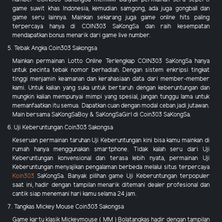
game suwit khas Indonesia, kemudian samgong, ada juga gongball dan
game seru lainnya. Mainkan sekarang juga game online hits paling
terpercaya hanya di COIN303 SaKongSa dan raih kesempatan
mendapatkan bonus menarik dari game live number.
5. Tebak Angka Coin303 Sakongsa
Mainkan permainan Lotto Online Terlengkap COIN303 SaKongSa hanya
untuk pecinta tebak nomor berhadiah. Dengan sistem enkripsi tingkat
tinggi menjamin keamanan dan kerahasiaan data dari member-member
kami. Untuk kalian yang suka untuk bertaruh dengan keberuntungan dan
mungkin kalian mempunyai mimpi yang spesial, jangan tunggu lama untuk
memanfaatkan itu semua. Dapatkan cuan dengan modal ceban jadi jutawan.
Main bersama SaKongSaBoy & SaKongSaGirl di Coin303 SaKongSa.
6. Uji Keberuntungan Coin303 Sakongsa
Keseruan permainan taruhan Uji Keberuntungan kini bisa kamu mainkan di
rumah hanya menggunakan smartphone. Tidak kalah seru dari Uji
Keberuntungan konvensional dan terasa lebih nyata, permainan Uji
Keberuntungan menyajikan pengalaman berbeda melalui situs terpercaya
Koin303
SaKongSa. Banyak pilihan game Uji Keberuntungan terpopuler
saat ini, hadir dengan tampilan menarik ditemani dealer profesional dan
cantik siap menemani hari kamu selama 24 jam.
7. Tangkas Mickey Mouse Coin303 Sakongsa
Game kartu klasik Mickeymouse ( MM ) Bolatangkas hadir dengan tampilan