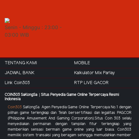
Senin - Minggu : 23:00 -
03:00 WIB
TENTANG KAMI
MOBILE
JADWAL BANK
Kalkulator Mix Parlay
Link Coin303
RTP LIVE GACOR
COIN303 SaKongSa | Situs Penyedia Game Online Terpercaya Resmi
Indonesia
Coin303
SaKongSa
Agen Penyedia Game Online Terpercaya No.1 dengan
pilihan game terlengkap dan Telah bersertifikasi dan legalitas PAGCOR
(Philippine Amusement And Gaming Corporation).Situs
Coin 303
selalu
menyediakan permainan dengan tampilan fitur terlengkap yang
memberikan sensasi bermain game online yang luar biasa.
Coin303
memiliki sistem transaksi yang beragam sehingga memudahkan member