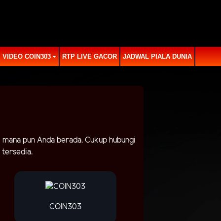
VIDEO COIN303
RTP LIVE GACOR
JADWAL PIALA DUNIA
di mana pun Anda berada. Cukup hubungi
 tersedia.
COIN303