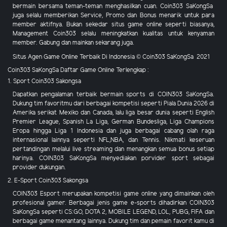
bermain bersama teman-teman menghasilkan cuan.
Coin303
SaKongSa
juga selalu memberikan Service,
Promo dan Bonus
menarik
untuk para
member aktifnya. Bukan sekedar situs game online seperti biasanya,
Management
Coin303
selalu meningkatkan kualitas untuk kenyaman
member. Gabung dan mainkan sekarang juga.
Situs Agen Game Online Terbaik Di Indonesia © Coin303 SaKongSa 2021
Coin303 SaKongSa Daftar Game Online Terlengkap :
1. Sport Coin303 Sakongsa
Dapatkan pengalaman terbaik bermain sports di COIN303 SaKongSa.
Dukung tim favoritmu dari berbagai kompetisi seperti Piala Dunia 2026 di
Amerika serikat Mexiko dan Canada, lalu liga besar dunia seperti English
Premier League, Spanish La Liga, German Bundesliga, Liga Champions
Eropa hingga Liga 1 Indonesia dan juga berbagai cabang olah raga
internasional lainnya seperti NFL,NBA, dan Tennis. Nikmati keseruan
pertandingan melalui live streaming dan menangkan semua bonus setiap
harinya. COIN303 SaKongSa menyediakan porvider sport sebagai
provider dukungan.
2. E-Sport Coin303 Sakongsa
COIN303 Esport merupakan kompetisi game online yang dimainkan oleh
profesional gamer. Berbagai jenis game e-sports dihadirkan COIN303
SaKongSa seperti CS:GO, DOTA 2, MOBILE LEGEND, LOL, PUBG, FIFA dan
berbagai game menantang lainnya. Dukung tim dan pemain favorit kamu di