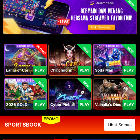
NEW
PROMO
NEW
NEW
Lamp of Cornucopia
PLAY
Chinchirorin
PLAY
Soda Man
PLAY
NEW
NEW
NEW
2026 GOLDEN GOAL RUSH
PLAY
Cyber Pinball
PLAY
Valhalla's Dice
PLAY
PROMO
SPORTSBOOK
Lihat Semua