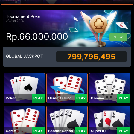
Tournament Poker
08 Aug 2026
Rp.66.000.000
VIEW
799,796,495
GLOBAL JACKPOT
Poker
PLAY
Ceme Keliling
PLAY
Domino
PLAY
Ceme
PLAY
Bandar Capsa
PLAY
Super10
PLAY