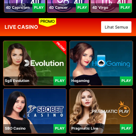
4D Capricorn
PLAY
4D Cancer
PLAY
4D Virgo
PLAY
PROMO
LIVE CASINO
Lihat Semua
PROMO
Sg8 Evolution
PLAY
Hogaming
PLAY
SBO Casino
PLAY
Pragmatic Live
PLAY