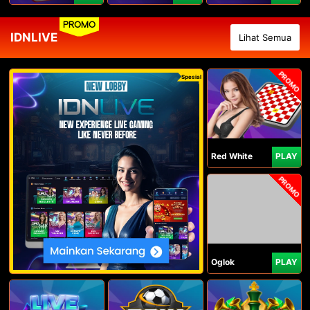
PROMO
IDNLIVE
Lihat Semua
PROMO
Spesial
Red White
PLAY
PROMO
Oglok
PLAY