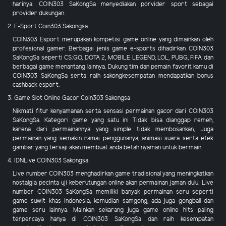
harinya. COIN303 SaKongSa menyediakan porvider sport sebagai
provider dukungan.
2. E-Sport Coin303 Sakongsa
COIN303 Esport merupakan kompetisi game online yang dimainkan oleh
profesional gamer. Berbagai jenis game e-sports dihadirkan COIN303
SaKongSa seperti CS:GO, DOTA 2, MOBILE LEGEND, LOL, PUBG, FIFA dan
berbagai game menantang lainnya. Dukung tim dan pemain favorit kamu di
COIN303 SaKongSa serta raih sakongkesempatan mendapatkan bonus
cashback esport.
3. Game Slot Online Gacor Coin303 Sakongsa
Nikmati fitur kenyamanan serta sensasi permainan gacor dari COIN303
SaKongSa. Kategori game yang satu ini Tidak bisa dianggap remeh,
karena dari permainannya yang simple tidak membosankan, Juga
permainan yang semakin ramai penggunanya, animasi suara serta efek
gambar yang tersaji akan membuat anda betah nyaman untuk bermain.
4. IDNLive COIN303 Sakongsa
Live number COIN303 menghadirkan game tradisional yang meningkatkan
nostalgia pecinta uji keberutungan online akan permainan jaman dulu. Live
number COIN303 SaKongSa memiliki banyak permainan seru seperti
game suwit khas Indonesia, kemudian samgong, ada juga gongball dan
game seru lainnya. Mainkan sekarang juga game online hits paling
terpercaya hanya di COIN303 SaKongSa dan raih kesempatan