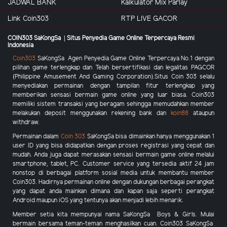
JADWAL BANK
Kalkulator Mix Parlay
Link Coin303
RTP LIVE GACOR
COIN303 SaKongSa | Situs Penyedia Game Online Terpercaya Resmi
Indonesia
Coin303
SaKongSa
Agen Penyedia Game Online Terpercaya No.1 dengan
pilihan game terlengkap dan Telah bersertifikasi dan legalitas PAGCOR
(Philippine Amusement And Gaming Corporation).Situs
Coin 303
selalu
menyediakan permainan dengan tampilan fitur terlengkap yang
memberikan sensasi bermain game online yang luar biasa.
Coin303
memiliki sistem transaksi yang beragam sehingga memudahkan member
melakukan deposit menggunakan rekening bank dan
koin88
ataupun
withdraw.
Permainan dalam
Coin 303
SaKongSa
bisa dimainkan hanya menggunakan 1
user ID yang bisa didapatkan dengan proses registrasi yang cepat dan
mudah. Anda juga dapat merasakan sensasi bermain game online melalui
smartphone, tablet, PC. Customer service yang tersedia aktif 24 jam
nonstop di berbagai platform sosial media untuk membantu member
Coin303
. Hadirnya permainan online dengan dukungan berbagai perangkat
yang dapat anda mainkan dimana dan kapan saja seperti perangkat
Android maupun iOS yang tentunya akan menjadi lebih menarik.
Member setia kita mempunyai nama SaKongSa Boys & Girls. Mulai
bermain bersama teman-teman menghasilkan cuan.
Coin303
SaKongSa