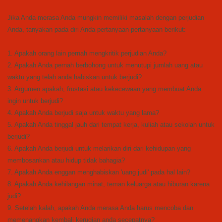
Jika Anda merasa Anda mungkin memiliki masalah dengan perjudian
Anda, tanyakan pada diri Anda pertanyaan-pertanyaan berikut:
1. Apakah orang lain pernah mengkritik perjudian Anda?
2. Apakah Anda pernah berbohong untuk menutupi jumlah uang atau
waktu yang telah anda habiskan untuk berjudi?
3. Argumen apakah, frustasi atau kekecewaan yang membuat Anda
ingin untuk berjudi?
4. Apakah Anda berjudi saja untuk waktu yang lama?
5. Apakah Anda tinggal jauh dari tempat kerja, kuliah atau sekolah untuk
berjudi?
6. Apakah Anda berjudi untuk melarikan diri dari kehidupan yang
membosankan atau hidup tidak bahagia?
7. Apakah Anda enggan menghabiskan 'uang judi' pada hal lain?
8. Apakah Anda kehilangan minat, teman keluarga atau hiburan karena
judi?
9. Setelah kalah, apakah Anda merasa Anda harus mencoba dan
memenangkan kembali kerugian anda secepatnya?