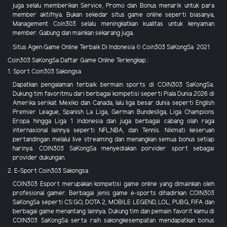
juga selalu memberikan Service,
Promo dan Bonus
menarik
untuk para
member aktifnya. Bukan sekedar situs game online seperti biasanya,
Management
Coin303
selalu meningkatkan kualitas untuk kenyaman
member. Gabung dan mainkan sekarang juga.
Situs Agen Game Online Terbaik Di Indonesia © Coin303 SaKongSa 2021
Coin303 SaKongSa Daftar Game Online Terlengkap :
1. Sport Coin303 Sakongsa
Dapatkan pengalaman terbaik bermain sports di COIN303 SaKongSa.
Dukung tim favoritmu dari berbagai kompetisi seperti Piala Dunia 2026 di
Amerika serikat Mexiko dan Canada, lalu liga besar dunia seperti English
Premier League, Spanish La Liga, German Bundesliga, Liga Champions
Eropa hingga Liga 1 Indonesia dan juga berbagai cabang olah raga
internasional lainnya seperti NFL,NBA, dan Tennis. Nikmati keseruan
pertandingan melalui live streaming dan menangkan semua bonus setiap
harinya. COIN303 SaKongSa menyediakan porvider sport sebagai
provider dukungan.
2. E-Sport Coin303 Sakongsa
COIN303 Esport merupakan kompetisi game online yang dimainkan oleh
profesional gamer. Berbagai jenis game e-sports dihadirkan COIN303
SaKongSa seperti CS:GO, DOTA 2, MOBILE LEGEND, LOL, PUBG, FIFA dan
berbagai game menantang lainnya. Dukung tim dan pemain favorit kamu di
COIN303 SaKongSa serta raih sakongkesempatan mendapatkan bonus