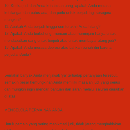
10. Ketika judi dan Anda kehabisan uang, apakah Anda merasa
kehilangan dan putus asa, dan perlu untuk berjudi lagi sesegera
mungkin?
11. Apakah Anda berjudi hingga sen terakhir Anda hilang?
12. Apakah Anda berbohong, mencuri atau meminjam hanya untuk
mendapatkan uang untuk berjudi atau untuk membayar utang judi?
13. Apakah Anda merasa depresi atau bahkan bunuh diri karena
perjudian Anda?
Semakin banyak Anda menjawab 'ya' terhadap pertanyaan tersebut,
semakin besar kemungkinan Anda memiliki masalah judi yang serius
dan mungkin ingin mencari bantuan dan saran melalui saluran diuraikan
di atas
MENGELOLA PERMAINAN ANDA
Untuk pemain yang sering menikmati judi, tidak jarang menghabiskan