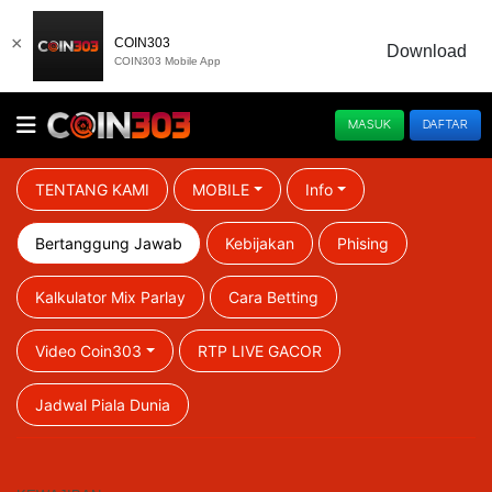
×
COIN303
Download
COIN303 Mobile App
MASUK
DAFTAR
TENTANG KAMI
MOBILE
Info
Bertanggung Jawab
Kebijakan
Phising
Kalkulator Mix Parlay
Cara Betting
Video Coin303
RTP LIVE GACOR
Jadwal Piala Dunia