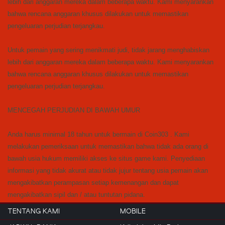
lebih dari anggaran mereka dalam beberapa waktu. Kami menyarankan
bahwa rencana anggaran khusus dilakukan untuk memastikan
pengeluaran perjudian terjangkau.
Untuk pemain yang sering menikmati judi, tidak jarang menghabiskan
lebih dari anggaran mereka dalam beberapa waktu. Kami menyarankan
bahwa rencana anggaran khusus dilakukan untuk memastikan
pengeluaran perjudian terjangkau.
MENCEGAH PERJUDIAN DI BAWAH UMUR
Anda harus minimal 18 tahun untuk bermain di Coin303 . Kami
melakukan pemeriksaan untuk memastikan bahwa tidak ada orang di
bawah usia hukum memiliki akses ke situs game kami. Penyediaan
informasi yang tidak akurat atau tidak jujur tentang usia pemain akan
mengakibatkan perampasan setiap kemenangan dan dapat
mengakibatkan sipil dan / atau tuntutan pidana.
TENTANG KAMI
MOBILE