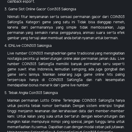
cashback esport.
3. Game Slot Online Gacor Coin303 Sakongsa
Nikmati fitur kenyamanan serta sensasi permainan gacor dari COIN303
SaKongSa. Kategori game yang satu ini Tidak bisa dianggap remeh,
karena dari permainannya yang simple tidak membosankan, Juga
permainan yang semakin ramai penggunanya, animasi suara serta efek
gambar yang tersaji akan membuat anda betah nyaman untuk bermain.
4. IDNLive COIN303 Sakongsa
Live number COIN303 menghadirkan game tradisional yang meningkatkan
nostalgia pecinta uji keberutungan online akan permainan jaman dulu. Live
number COIN303 SaKongSa memiliki banyak permainan seru seperti
game suwit khas Indonesia, kemudian samgong, ada juga gongball dan
game seru lainnya. Mainkan sekarang juga game online hits paling
terpercaya hanya di COIN303 SaKongSa dan raih kesempatan
mendapatkan bonus menarik dari game live number.
5. Tebak Angka Coin303 Sakongsa
Mainkan permainan Lotto Online Terlengkap COIN303 SaKongSa hanya
untuk pecinta tebak nomor berhadiah. Dengan sistem enkripsi tingkat
tinggi menjamin keamanan dan kerahasiaan data dari member-member
kami. Untuk kalian yang suka untuk bertaruh dengan keberuntungan dan
mungkin kalian mempunyai mimpi yang spesial, jangan tunggu lama untuk
memanfaatkan itu semua. Dapatkan cuan dengan modal ceban jadi jutawan.