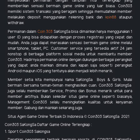
menyediakan permainan dengan tampilan fitur terlengkap yang
memberikan sensasi bermain game online yang luar biasa.
Coin303
memiliki sistem transaksi yang beragam sehingga memudahkan member
melakukan deposit menggunakan rekening bank dan
koin88
ataupun
withdraw.
Permainan dalam
Coin 303
SaKongSa
bisa dimainkan hanya menggunakan 1
user ID yang bisa didapatkan dengan proses registrasi yang cepat dan
mudah. Anda juga dapat merasakan sensasi bermain game online melalui
smartphone, tablet, PC. Customer service yang tersedia aktif 24 jam
nonstop di berbagai platform sosial media untuk membantu member
Coin303
. Hadirnya permainan online dengan dukungan berbagai perangkat
yang dapat anda mainkan dimana dan kapan saja seperti perangkat
Android maupun iOS yang tentunya akan menjadi lebih menarik.
Member setia kita mempunyai nama SaKongSa Boys & Girls. Mulai
bermain bersama teman-teman menghasilkan cuan.
Coin303
SaKongSa
juga selalu memberikan Service,
Promo dan Bonus
menarik
untuk para
member aktifnya. Bukan sekedar situs game online seperti biasanya,
Management
Coin303
selalu meningkatkan kualitas untuk kenyaman
member. Gabung dan mainkan sekarang juga.
Situs Agen Game Online Terbaik Di Indonesia © Coin303 SaKongSa 2021
Coin303 SaKongSa Daftar Game Online Terlengkap :
1. Sport Coin303 Sakongsa
Dapatkan pengalaman terbaik bermain sports di COIN303 SaKongSa.