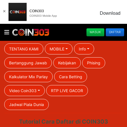
×
COIN303
Download
COIN303 Mobile App
MASUK
DAFTAR
TENTANG KAMI
MOBILE
Info
Bertanggung Jawab
Kebijakan
Phising
Kalkulator Mix Parlay
Cara Betting
Video Coin303
RTP LIVE GACOR
Jadwal Piala Dunia
Tutorial Cara Daftar di COIN303