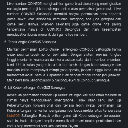
Live number COIN303 menghadirkan game tradisional yang meningkatkan
nostalgia pecinta uji keberutungan online akan permainan jaman dulu. Live
number COIN303 SaKongSa memiliki banyak permainan seru seperti
game suwit khas Indonesia, kemudian samgong, ada juga gongball dan
game seru lainnya. Mainkan sekarang juga game online hits paling
terpercaya hanya di COIN303 SaKongSa dan raih kesempatan
mendapatkan bonus menarik dari game live number.
5. Tebak Angka Coin303 Sakongsa
Mainkan permainan Lotto Online Terlengkap COIN303 SaKongSa hanya
untuk pecinta tebak nomor berhadiah. Dengan sistem enkripsi tingkat
tinggi menjamin keamanan dan kerahasiaan data dari member-member
kami. Untuk kalian yang suka untuk bertaruh dengan keberuntungan dan
mungkin kalian mempunyai mimpi yang spesial, jangan tunggu lama untuk
memanfaatkan itu semua. Dapatkan cuan dengan modal ceban jadi jutawan.
Main bersama SaKongSaBoy & SaKongSaGirl di Coin303 SaKongSa.
6. Uji Keberuntungan Coin303 Sakongsa
Keseruan permainan taruhan Uji Keberuntungan kini bisa kamu mainkan di
rumah hanya menggunakan smartphone. Tidak kalah seru dari Uji
Keberuntungan konvensional dan terasa lebih nyata, permainan Uji
Keberuntungan menyajikan pengalaman berbeda melalui situs terpercaya
Koin303
SaKongSa. Banyak pilihan game Uji Keberuntungan terpopuler
saat ini, hadir dengan tampilan menarik ditemani dealer profesional dan
cantik siap menemani hari kamu selama 24 jam.