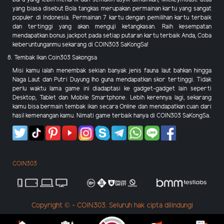
yang biasa disebut Bola tangkas merupakan permainan kartu yang sangat
populer di Indonesia. Permainan 7 kartu dengan pemilihan kartu terbaik
dan tertinggi yang akan menguji ketangkasan. Raih kesempatan
mendapatkan bonus jackpot pada setiap putaran kartu terbaik Anda, Coba
keberuntunganmu sekarang di COIN303 SaKongSa!
8. Tembak Ikan Coin303 Sakongsa
Misi kamu ialah menembak sekian banyak jenis fauna laut bahkan hingga
Naga Laut dan Putri Duyung lho guna mendapatkan skor tertinggi. Tidak
perlu waktu lama game ini diadaptasi ke gadget-gadget lain seperti
Desktop, Tablet dan Mobile Smartphone. Lebih kerennya lagi, sekarang
kamu bisa bermain tembak ikan secara Online dan mendapatkan cuan dari
hasil kemenangan kamu. Nimati game terbaik hanya di COIN303 SaKongSa.
COIN303
Copyright © - COIN303. Seluruh hak cipta dilindungi