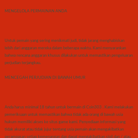
MENGELOLA PERMAINAN ANDA
Untuk pemain yang sering menikmati judi, tidak jarang menghabiskan
lebih dari anggaran mereka dalam beberapa waktu. Kami menyarankan
bahwa rencana anggaran khusus dilakukan untuk memastikan pengeluaran
perjudian terjangkau.
MENCEGAH PERJUDIAN DI BAWAH UMUR
Anda harus minimal 18 tahun untuk bermain di Coin303 . Kami melakukan
pemeriksaan untuk memastikan bahwa tidak ada orang di bawah usia
hukum memiliki akses ke situs game kami. Penyediaan informasi yang
tidak akurat atau tidak jujur tentang usia pemain akan mengakibatkan
perampasan setiap kemenangan dan dapat mengakibatkan sipil dan / atau