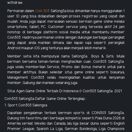
withdraw.
Permainan dalam
Coin 303
SaKongSa
bisa dimainkan hanya menggunakan 1
user ID yang bisa didapatkan dengan proses registrasi yang cepat dan
mudah. Anda juga dapat merasakan sensasi bermain game online melalui
smartphone, tablet, PC. Customer service yang tersedia aktif 24 jam
nonstop di berbagai platform sosial media untuk membantu member
Coin303
. Hadirnya permainan online dengan dukungan berbagai perangkat
yang dapat anda mainkan dimana dan kapan saja seperti perangkat
Android maupun iOS yang tentunya akan menjadi lebih menarik.
Member setia kita mempunyai nama SaKongSa Boys & Girls. Mulai
bermain bersama teman-teman menghasilkan cuan.
Coin303
SaKongSa
juga selalu memberikan Service,
Promo dan Bonus
menarik
untuk para
member aktifnya. Bukan sekedar situs game online seperti biasanya,
Management
Coin303
selalu meningkatkan kualitas untuk kenyaman
member. Gabung dan mainkan sekarang juga.
Situs Agen Game Online Terbaik Di Indonesia © Coin303 SaKongSa 2021
Coin303 SaKongSa Daftar Game Online Terlengkap :
1. Sport Coin303 Sakongsa
Dapatkan pengalaman terbaik bermain sports di COIN303 SaKongSa.
Dukung tim favoritmu dari berbagai kompetisi seperti Piala Dunia 2026 di
Amerika serikat Mexiko dan Canada, lalu liga besar dunia seperti English
Premier League, Spanish La Liga, German Bundesliga, Liga Champions